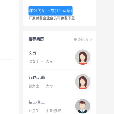
详细简历下载(15元/条)
开通付费企业会员可免费下载
推荐简历
更多简历
文员
温女士
·
大专
行政/后勤
曾女士
·
大专
技工/普工
钟先生
·
中专/技校