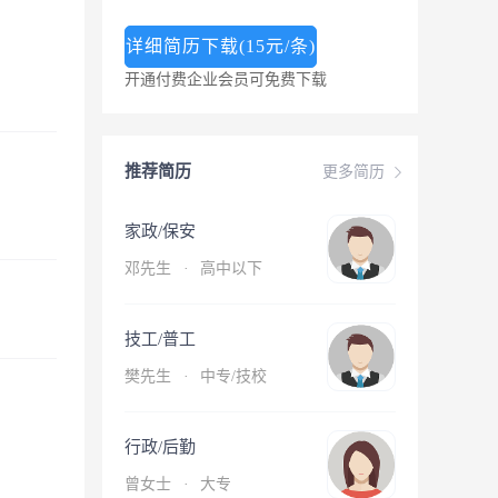
详细简历下载(15元/条)
开通付费企业会员可免费下载
推荐简历
更多简历
家政/保安
邓先生
·
高中以下
技工/普工
樊先生
·
中专/技校
行政/后勤
曾女士
·
大专